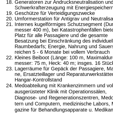
Generatoren zur Andrucksneutralisation un
Schwerkrafterzeugung mit Energiespeicher
Geschütze für Verteidigungszwecke
Umformerstation für Antigrav und Neutralis
Internes kugelförmiges Schutzsegment (Du
messer 400 m), bei Katastrophenfällen biet
Platz für alle Passagiere und die gesamte
Besatzung bei Einschränkung des individuel
Raum­bedarfs; Energie, Nahrung und Sauers
rei­chen 5 - 6 Monate bei vollem Verbrauch
Kleines Beiboot (Länge: 100 m, Maximaldur
messer: 75 m, Heck: 40 m; insges. 16 Stüc
Lagerräume für Gepäck der Passagiere, Ma
ne, Ersatzteillager und Reparaturwerkstätte
Hangar-Kontrollstand
Medoabteilung mit Krankenzimmern und vol
ausgerüsteter Klinik mit Operationssälen,
Diagnose- und Regenerationszentren, Med
tern und Computern, medizinische Labors,
gazine für Behandlungsapparate u. Medika