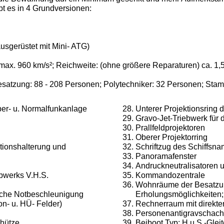
 es in 4 Grund­versionen:
usgerüstet mit Mini- ATG)
. 960 km/s²; Reichweite: (ohne größere Reparaturen) ca. 1,5 M
esatzung: 88 - 208 Personen; Polytechniker: 32 Personen; Sta
r- u. Normal­funkanlage
Unterer Projektionsring 
Gravo-Jet-Triebwerk für
Prallfeldprojektoren
Oberer Projektorring
tionshalterung und
Schriftzug des Schiffsna
Panoramafenster
Andruckneutralisatoren 
ebwerks V.H.S.
Kommandozentrale
Wohnräume der Besatzung
iche Not­beschleunigung
Erholungsmöglichkeiten;
n- u. HÜ- Felder)
Rechnerraum mit direkte
Personenantigravschach
chütze
Beiboot Typ: H.u.S.-Gleit