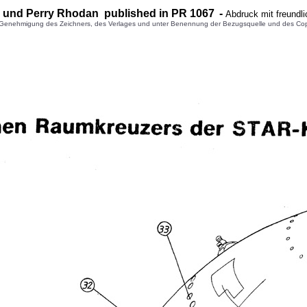
und Perry Rhodan published in PR 1
067
-
Abdruck mit freundl
enehmigung des Zeichners, des Verlages und unter Benennung der Bezugsquelle und des Copyright