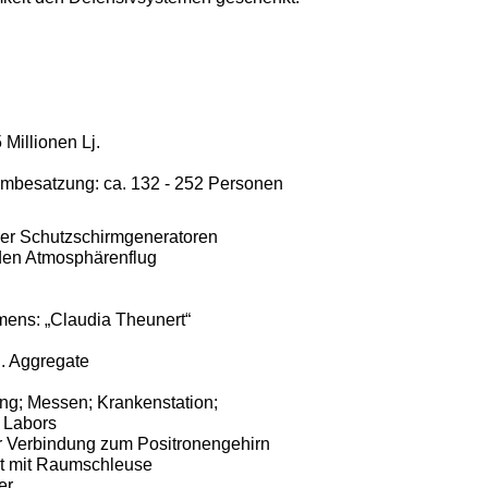
illio­nen Lj.
mmbe­satzung: ca. 132 - 252 Personen
der Schutzschirm­generatoren
 den Atmosphärenflug
mens: „Claudia Theunert“
u. Aggregate
; Messen; Krankensta­tion;
 Labors
r Verbindung zum Positronengehirn
t mit Raumschleuse
er