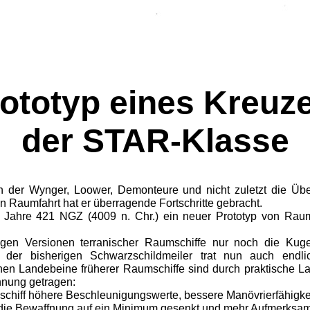
ototyp eines Kreuz
der STAR-Klasse
rn der Wynger, Loower, Demonteure und nicht zuletzt die Übe
n Raumfahrt hat er überragende Fort­schritte gebracht.
m Jahre 421 NGZ (4009 n. Chr.) ein neuer Prototyp von Raums
rigen Versionen terranischer Raumschiffe nur noch die Kug
e der bisherigen Schwarzschildmeiler trat nun auch end
en Landebeine früherer Raumschiffe sind durch praktische La
hnung getragen:
hiff höhere Beschleunigungswerte, bessere Manövrierfähigkei
die Bewaffnung auf ein Minimum gesenkt und mehr Aufmerksam