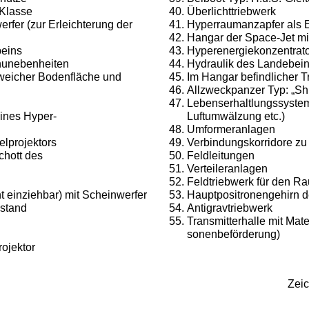
-Klasse
Überlichttriebwerk
erfer (zur Er­leichterung der
Hyperraumanzapfer als E
Hangar der Space-Jet mi
beins
Hyperenergiekonzentrat
nunebenheiten
Hydraulik des Landebei
weicher Boden­fläche und
Im Hangar befindlicher Tr
Allzweckpanzer Typ: „Shi
Lebenserhaltlungssystem
eines Hyper­
Luftumwälzung etc.)
Umformeranlagen
lprojektors
Verbindungskorridore zu d
Schott des
Feldleitungen
Verteileranlagen
Feldtriebwerk für den R
ht einziehbar) mit Scheinwerfer
Hauptpositronengehirn d
ustand
Antigravtriebwerk
Transmitterhalle mit Mate
sonenbeförderung)
rojektor
Zei