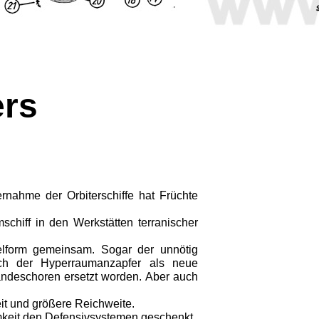
ers
rnahme der Orbiterschiffe hat Früchte
chiff in den Werkstätten terranischer
elform ge­meinsam. Sogar der unnötig
lich der Hyperraumanzapfer als neue
nde­schoren ersetzt worden. Aber auch
t und größere Reichweite.
keit den Defensivsystemen geschenkt.