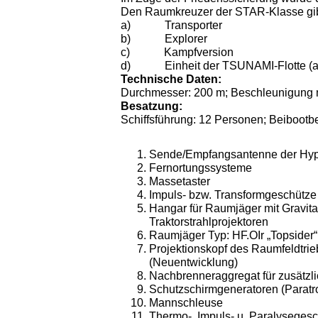
Den Raumkreuzer der STAR-Klasse gibt
a)
Transporter
b)
Explorer
c)
Kampfversion
d)
Einheit der TSUNAMI-Flotte (a
Technische Daten:
Durchmesser: 200 m; Beschleunigung max
Besatzung:
Schiffsführung: 12 Personen; Beibootb
Sende/Empfangsantenne der Hype
Fernortungssysteme
Massetaster
Impuls- bzw. Transformgeschütze
Hangar für Raumjäger mit Gravita
Traktorstrahlprojektoren
Raumjäger Typ: HF.OIr „Topsider“
Projektionskopf des Raumfeldtri
(Neuentwicklung)
Nachbrenneraggregat für zusätzl
Schutzschirmgeneratoren (Paratro
Mannschleuse
Thermo-, Impuls- u. Paralyseges