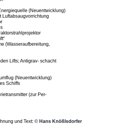
nergiequelle (Neuent­wicklung)
t Luftabsaugvorrichtung
or
ns
aktorstrahlprojektor
ft“
e (Wasseraufbereitung,
en Lifts; Antigrav- schacht
aumflug (Neuentwicklung)
es Schiffs
rietransmitter (zur Per­
chnung und Text: ©
Hans Knößlsdorfer