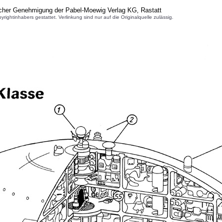
icher Genehmigung der Pabel-Moewig Verlag KG, Rastatt
inhabers gestattet. Verlinkung sind nur auf die Originalquelle zulässig.