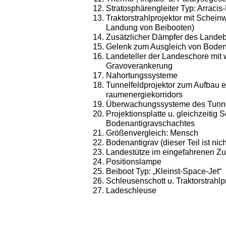
Stratosphärengleiter Typ: Arracis
Traktorstrahlprojektor mit Scheinw
Landung von Beibooten)
Zusätzlicher Dämpfer des Lande
Gelenk zum Ausgleich von Bode
Landeteller der Landeschore mit 
Gravoverankerung
Nahortungssysteme
Tunnelfeldprojektor zum Aufbau 
raumenergiekorridors
Überwachungssysteme des Tunne
Projektionsplatte u. gleichzeitig 
Bodenantigravschachtes
Größenvergleich: Mensch
Bodenantigrav (dieser Teil ist nic
Landestütze im eingefahrenen Z
Positionslampe
Beiboot Typ: „Kleinst-Space-Jet“
Schleusenschott u. Traktorstrahlp
Ladeschleuse