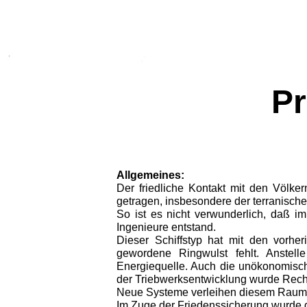
Pr
Allgemeines:
Der friedliche Kontakt mit den Völke
getragen, insbesondere der terranische
So ist es nicht verwunderlich, daß i
Ingenieure entstand.
Dieser Schiffstyp hat mit den vorhe
gewordene Ringwulst fehlt. Anstell
Energiequelle. Auch die unökonomisch
der Triebwerksent­wicklung wurde Rec
Neue Systeme verleihen diesem Raumsc
Im Zuge der Friedenssicherung wurde 