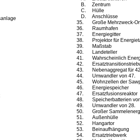
B. Zentrum
C. Hülle
D. Anschlüsse
sanlage
Große Mehrzweck-Or
Raumhafen
Energiegitter
Projektor für Energieta
Maßstab
Landeteller
Wahrscheinlich Ener
Ersatztransitionstrie
Nebenaggregat für 42
Umwandler von 47.
Wohnzellen der Saw
Energiespeicher
Ersatzfusionsreaktor
Speicherbatterien von
Umwandler von 28.
Großer Sammelenerg
Außenhülle
Hangartor
Beinaufhängung
Ersatztriebwerk