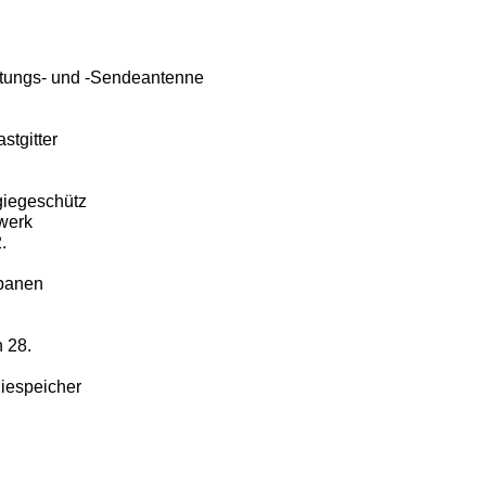
tungs- und -Sendeantenne
stgitter
giegeschütz
bwerk
.
panen
 28.
iespeicher