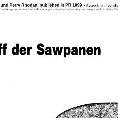
und Perry Rhodan published in PR 1
099
-
Abdruck mit freundl
enehmigung des Zeichners, des Verlages und unter Benennung der Bezugsquelle und des Copyright