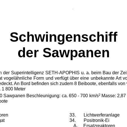
Schwingenschiff
der Sawpanen
 der Superintel­ligenz SETH-APOPHIS u. a. beim Bau der Zei
hat vogelähnliche Form und verfügt über eine unbekannte Art v
deckt. An Bord befinden sich zudem 8 Beiboote, eben­falls von
. 1 800 Meter
2
000 Sawpanen Beschleunigung: ca. 650 - 700 km/s
Masse: 2,87
oote
oren
Lichtwerferanlage
gat
Positronik-Ei
A. Ersatzreaktoren