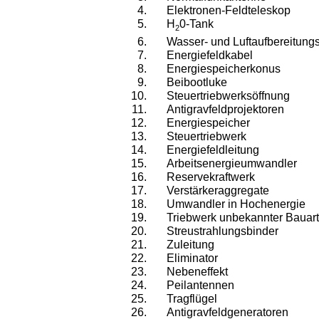
Elektronen-Feldteleskop
H
0-Tank
2
Wasser- und Luftaufbereitung
Energiefeldkabel
Energiespeicherkonus
Beibootluke
Steuertriebwerksöffnung
Antigravfeldprojektoren
Energiespeicher
Steuertriebwerk
Energiefeldleitung
Arbeitsenergieumwandler
Reservekraftwerk
Verstärkeraggregate
Umwandler in Hochenergie
Triebwerk unbekannter Bauart
Streustrahlungsbinder
Zuleitung
Eliminator
Nebeneffekt
Peilantennen
Tragflügel
Antigravfeldgeneratoren