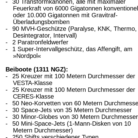
-
30 Transformkanonen, alle mit maximaler
Feuerkraft von 6000 Gigatonnen konventionel
oder 10.000 Gigatonnen mit Gravitraf-
Überladungsbomben
-
90 MVH-Geschütze (Paralyse, KNK, Thermo,
Desintegrator, Intervall)
-
2 Paratronfeldwerfer
-
1 Super-Intervallgeschütz, das Affengift, am
»Nordpol«
Beiboote (1311 NGZ):
-
25 Kreuzer mit 100 Metern Durchmesser der
VESTA-Klasse
-
25 Kreuzer mit 100 Metern Durchmesser der
CERES-Klasse
-
50 Neo-Korvetten von 60 Metern Durchmesse
-
30 Space-Jets von 35 Metern Durchmesser
-
30 Minor-Globes von 30 Metern Durchmesser
-
50 Mini-Space-Jets (1-Mann-Disken von 10
Metern Durchmesser)
-
250 Shifts verschiedener Typen