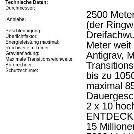
Technische Daten:
Durchmesser:
2500 Mete
Antriebe:
(der Ringwu
Beschleunigung:
Dreifachwu
Überlichtfaktor:
Energieleistung maximal:
Meter weit
Reichweite mit einer
Antigrav, M
Gravitrafladung:
Maximale Transitionsreichweite:
Transition
Bordrechner:
Schutzschirme:
bis zu 105
maximal 85
Dauergesch
2 x 10 hoc
ENTDECK
15 Millione