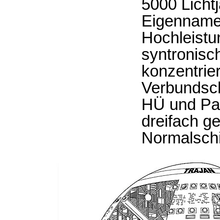
5000 Licht
Eigenname
Hochleistu
syntronisc
konzentrie
Verbundsch
HÜ und Para
dreifach ge
Normalsch