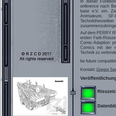
In dieser Funktion
onference nach Ber
base e.V. ein. Zi
Animateure, SF-C
Techniktheoretike
zusammenzubringe
Auf dem PERRY RH
ersten Farb-Rissz
Comic-Adaption pr
Comics mit der 
Technik zu verbind
be future compatibl
Kontakt:
Gregor Se
Veröffentlichun
Risszei
Datenblä