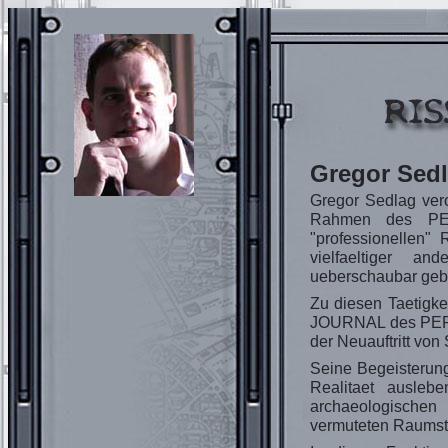
Gregor Sed
Gregor Sedlag vero
Rahmen des PE
"professionellen"
vielfaeltiger a
ueberschaubar geb
Zu diesen Taetigk
JOURNAL des PERRY
der Neuauftritt v
Seine Begeisterung 
Realitaet auslebe
archaeologischen 
vermuteten Raumst