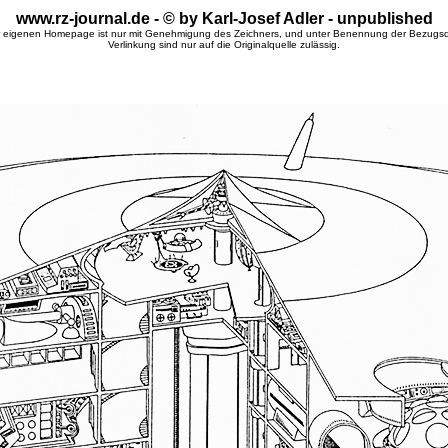
www.rz-journal.de - © by Karl-Josef Adler - unpublished
 eigenen Homepage ist nur mit Genehmigung des Zeichners, und unter Benennung der Bezugsqu
Verlinkung sind nur auf die Originalquelle zulässig.