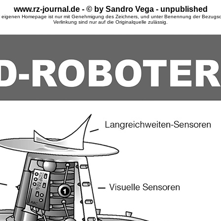
www.rz-journal.de - © by Sandro Vega - unpublished
 eigenen Homepage ist nur mit Genehmigung des Zeichners, und unter Benennung der Bezugsqu
Verlinkung sind nur auf die Originalquelle zulässig.