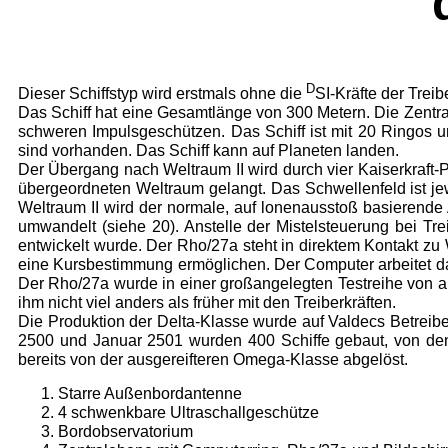
D
Dieser Schiffstyp wird erstmals ohne die
SI-Kräfte der Treib
Das Schiff hat eine Gesamtlänge von 300 Metern. Die Zentrale
schweren Impulsgeschützen. Das Schiff ist mit 20 Ringos u
sind vorhanden. Das Schiff kann auf Planeten landen.
Der Übergang nach Weltraum II wird durch vier Kaiserkraft-P
übergeordneten Weltraum gelangt. Das Schwellenfeld ist jew
Weltraum II wird der normale, auf lonenausstoß basierende 
umwandelt (siehe 20). Anstelle der Mistelsteuerung bei Tr
entwickelt wur­de. Der Rho/27a steht in direktem Kontakt zu
eine Kursbestimmung ermöglichen. Der Compu­ter arbeitet d
Der Rho/27a wurde in einer großangeleg­ten Testreihe von an
ihm nicht viel anders als früher mit den Treiberkräften.
Die Produktion der Delta-Klasse wurde auf Valdecs Betreiben
2500 und Januar 2501 wurden 400 Schiffe gebaut, von dene
bereits von der ausgereifteren Omega-Klasse abgelöst.
Starre Außenbordantenne
4 schwenkbare Ultraschallgeschütze
Bordobservatorium