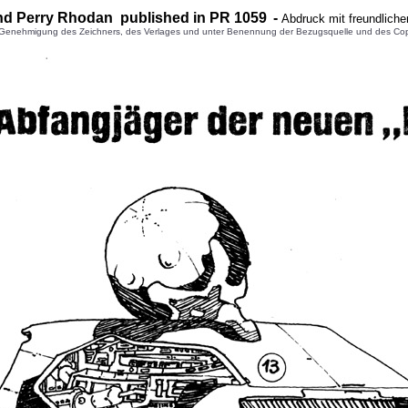
nd Perry Rhodan published in PR 1
059
-
Abdruck mit freundlich
enehmigung des Zeichners, des Verlages und unter Benennung der Bezugsquelle und des Copyright