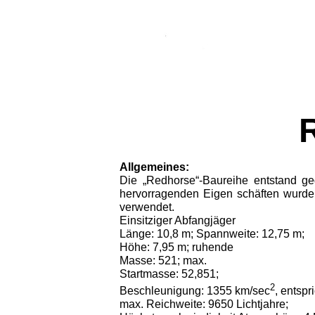
Allgemeines:
Die „Redhorse“-Baureihe entstand ge
hervorragenden Eigen schäften wurde
verwendet.
Einsitziger Abfangjäger
Länge: 10,8 m; Spannweite: 12,75 m;
Höhe: 7,95 m; ru­hende
Masse: 521; max.
Startmasse: 52,851;
2
Beschleu­nigung: 1355 km/sec
, entspr
max. Reichweite: 9650 Lichtjahre;