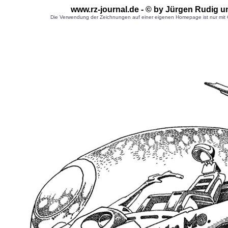
www.rz-journal.de - © by Jürgen Rudig u
Die Verwendung der Zeichnungen auf einer eigenen Homepage ist nur mit G