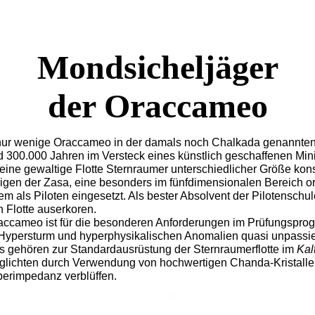
Mondsicheljäger
der Oraccameo
ur wenige Oraccameo in der damals noch Chalkada genannten 
d 300.000 Jahren im Versteck eines künstlich geschaffenen Mi
ne gewaltige Flotte Sternraumer unterschiedlicher Größe kons
en der Zasa, eine besonders im fünfdimensionalen Bereich orie
 als Piloten eingesetzt. Als bester Absolvent der Pilotensch
 Flotte auserkoren.
accameo ist für die besonderen Anforderungen im Prüfungspro
 Hypersturm und hyperphysikalischen Anomalien quasi unpassi
s gehören zur Standardausrüstung der Sternraumerflotte im
Kal
ichten durch Verwendung von hochwertigen Chanda-Kristallen 
erimpedanz verblüffen.