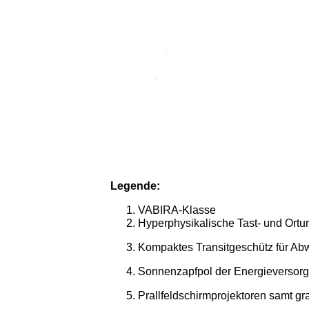
L
egende:
VABIRA-Klasse
Hyperphysikalische Tast- und Ortu
Kompaktes Transitgeschütz für Abw
Sonnenzapfpol der Energieversor
Prallfeldschirmprojektoren samt g