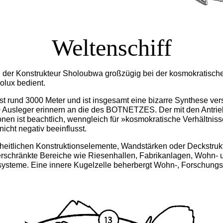
Weltenschiff
h der Konstrukteur Sholoubwa großzügig bei der kosmokratisch
olux bedient.
 rund 3000 Meter und ist insgesamt eine bizarre Synthese ver
0 Ausleger erinnern an die des BOTNETZES. Der mit den Antri
lionen ist beachtlich, wenngleich für »kosmokratische Verhältni
cht negativ beeinflusst.
nheitlichen Konstruktionselemente, Wandstärken oder Deckstrukt
verschränkte Bereiche wie Riesenhallen, Fabrikanlagen, Wohn-
systeme. Eine innere Kugelzelle beherbergt Wohn-, Forschungs-