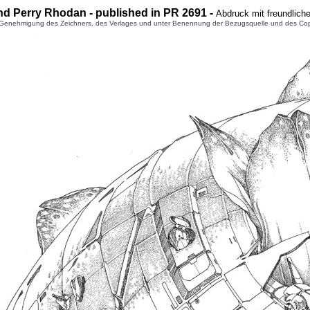
nd Perry Rhodan - published in PR 2691 -
Abdruck mit freundlich
enehmigung des Zeichners, des Verlages und unter Benennung der Bezugsquelle und des Copyright