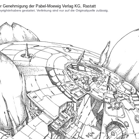
er Genehmigung der Pabel-Moewig Verlag KG, Rastatt
inhabers gestattet. Verlinkung sind nur auf die Originalquelle zulässig.