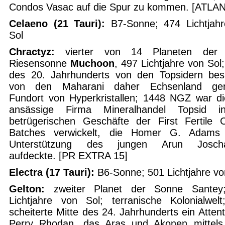
Condos Vasac auf die Spur zu kommen. [ATLAN
Celaeno (21 Tauri):
B7-Sonne; 474 Lichtjah
Sol
Chractyz:
vierter von 14 Planeten der 
Riesensonne
Muchoon
, 497 Lichtjahre von Sol
des 20. Jahrhunderts von den Topsidern besi
von den Maharani daher Echsenland gen
Fundort von Hyperkristallen; 1448 NGZ war di
ansässige Firma Mineralhandel Topsid i
betrügerischen Geschäfte der First Fertile C
Batches verwickelt, die Homer G. Adams
Unterstützung des jungen Arun Josch
aufdeckte. [PR EXTRA 15]
Electra (17 Tauri):
B6-Sonne; 501 Lichtjahre vo
Gelton:
zweiter Planet der Sonne Santey
Lichtjahre von Sol; terranische Kolonialwelt
scheiterte Mitte des 24. Jahrhunderts ein Attent
Perry Rhodan, das Aras und Akonen mittels