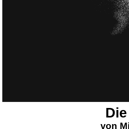
Die
von M