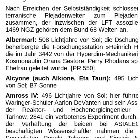
Nach Erreichen der Selbstständigkeit schlosse
terranische Plejadenwelten zum Plejaden
zusammen, der inzwischen der LFT assoziier
1469 NGZ gehören dem Bund 68 Welten an.
Albermarl:
508 Lichtjahre von Sol; die Dschung
beherbergte die Forschungsstation »Heinrich H
die im Jahr 3442 von der Hyperdim-Mechaniker
Kosmonautin Orana Sestore, Perry Rhodans sp
Ehefrau geleitet wurde. [PR 550]
Alcyone (auch Alkione, Eta Tauri):
495 Lich
von Sol; B7-Sonne
Amross IV:
496 Lichtjahre von Sol; hier führt
Waringer-Schüler Aarlon DeVanten und sein Assi
der Reaktor- und Hochenergieingenieur 
Tarinow, 2841 ein verbotenes Experiment durch
der Verhaftung der beiden bei ASIALE
beschäftigten Wissenschaftler nahmen die