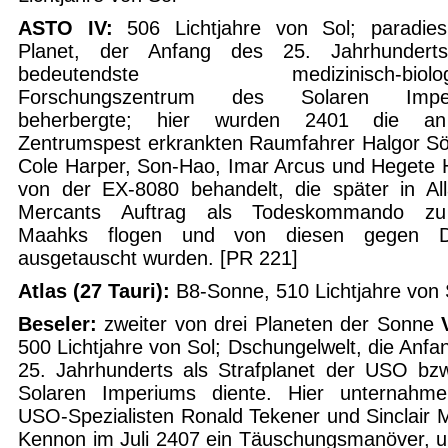
ASTO IV:
506 Lichtjahre von Sol; paradies
Planet, der Anfang des 25. Jahrhundert
bedeutendste medizinisch-biologi
Forschungszentrum des Solaren Impe
beherbergte; hier wurden 2401 die a
Zentrumspest erkrankten Raumfahrer
Halgor Sö
Cole Harper, Son-Hao, Imar Arcus und Hegete
von der EX-8080 behandelt, die später in Al
Mercants Auftrag als Todeskommando z
Maahks flogen und von diesen gegen D
ausgetauscht wurden. [PR 221]
Atlas (27 Tauri):
B8-Sonne, 510 Lichtjahre von 
Beseler:
zweiter von drei Planeten der Sonne
500 Lichtjahre von Sol; Dschungelwelt, die Anfa
25. Jahrhunderts als Strafplanet der USO bz
Solaren Imperiums diente. Hier unternahme
USO-Spezialisten Ronald Tekener und Sinclair 
Kennon im Juli 2407 ein Täuschungsmanöver, 