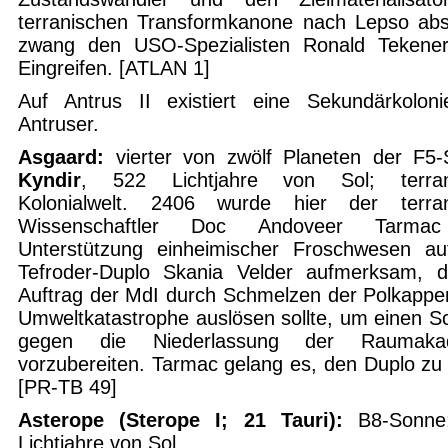
terranischen Transformkanone nach Lepso abs
zwang den USO-Spezialisten Ronald Tekene
Eingreifen. [ATLAN 1]
Auf Antrus II existiert eine Sekundärkolon
Antruser.
Asgaard:
vierter von zwölf Planeten der F5
Kyndir
, 522 Lichtjahre von Sol; terran
Kolonialwelt. 2406 wurde hier der terran
Wissenschaftler Doc Andoveer Tarma
Unterstützung einheimischer Froschwesen a
Tefroder-Duplo Skania Velder aufmerksam, 
Auftrag der MdI durch Schmelzen der Polkappe
Umweltkatastrophe auslösen sollte, um einen S
gegen die Niederlassung der Raumaka
vorzubereiten. Tarmac gelang es, den Duplo zu 
[PR-TB 49]
Asterope (Sterope I; 21 Tauri):
B8-Sonne
Lichtjahre von Sol