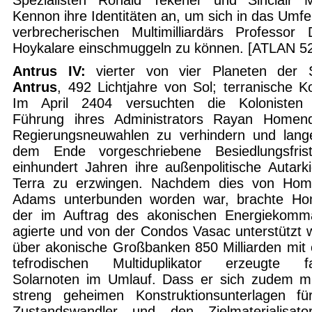
Spezialisten Ronald Tekener und Sinclair 
Kennon ihre Identitäten an, um sich in das Umfe
verbrecherischen Multimilliardärs Professor 
Hoykalare einschmuggeln zu können. [ATLAN 5
Antrus IV:
vierter von vier Planeten der 
Antrus
, 492 Lichtjahre von Sol; terranische Ko
Im April 2404 versuchten
die Kolonisten
Führung ihres
Administrators Rayan Homend
Regierungsneuwahlen zu verhindern und lang
dem Ende vorgeschriebene Besiedlungsfris
einhundert Jahren ihre außenpolitische Autark
Terra zu erzwingen. Nachdem dies von Hom
Adams unterbunden worden war, brachte
Ho
der im Auftrag des akonischen Energiekomm
agierte und von der Condos Vasac unterstützt 
über akonische Großbanken 850 Milliarden mit
tefrodischen Multiduplikator erzeugte fa
Solarnoten im Umlauf. Dass er sich zudem m
streng geheimen Konstruktionsunterlagen f
Zustandswandler und den Zielmaterialisato