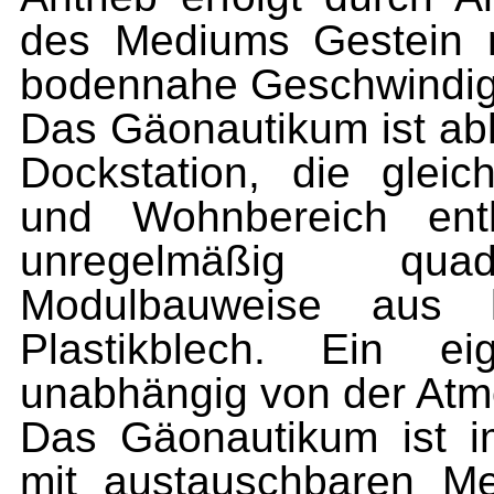
des Mediums Gestein n
bodennahe Geschwindigk
Das Gäonautikum ist abh
Dockstation, die gleic
und Wohnbereich enth
unregelmäßig qua
Modulbauweise aus l
Plastikblech. Ein 
unabhängig von der Atm
Das Gäonautikum ist im
mit austauschbaren M