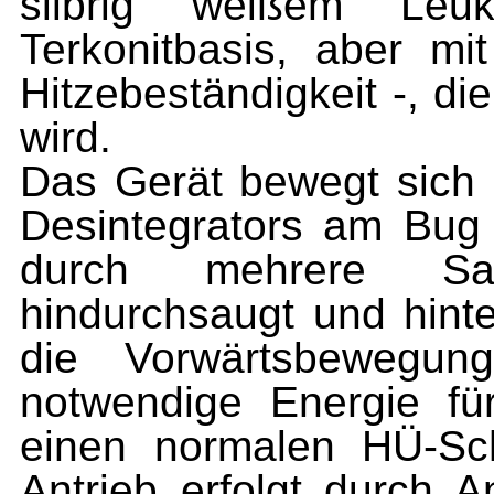
silbrig weißem Leu
Terkonitbasis, aber m
Hitzebeständigkeit -, di
wird.
Das Gerät bewegt sich 
Desintegrators am Bug 
durch mehrere Sa
hindurchsaugt und hinte
die Vor­wärtsbewegung
notwendige Energie fü
einen nor­malen HÜ-Sc
Antrieb erfolgt durch A