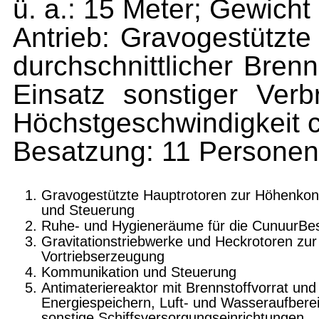
ü. a.: 15 Meter; Gewicht
Antrieb: Gravogestützte
durchschnittlicher Bre
Einsatz sonstiger Verb
Höchstgeschwindigkeit 
Besatzung: 11 Personen
Gravogestützte Hauptrotoren zur Höhenkont
und Steuerung
Ruhe- und Hygieneräume für die CunuurBe
Gravitationstriebwerke und Heckrotoren zu
Vortriebserzeugung
Kommunikation und Steuerung
Antimateriereaktor mit Brennstoffvorrat und
Energiespeichern, Luft- und Wasseraufberei
sonstige Schiffsversorgungseinrichtungen