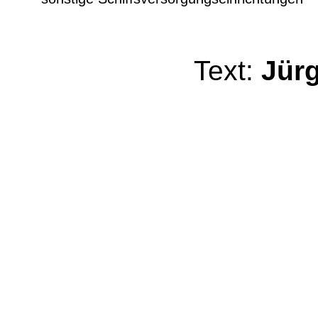
Text:
Jür