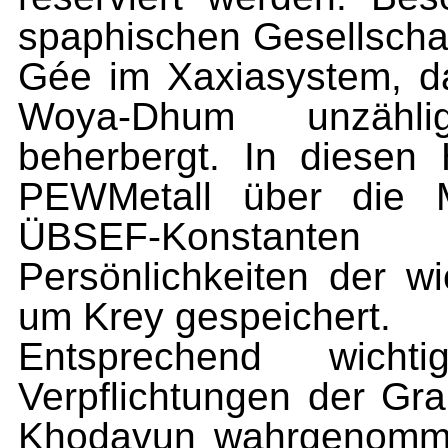
spaphischen Gesellscha
Gée im Xaxiasystem, d
Woya-Dhum unzählige
beherbergt. In diesen H
PEWMetall über die M
ÜBSEF-Konstante
Persönlichkeiten der wi
um Krey gespeichert.
Entsprechend wic
Verpflichtungen der Gra
Khodavun wahrgenomme