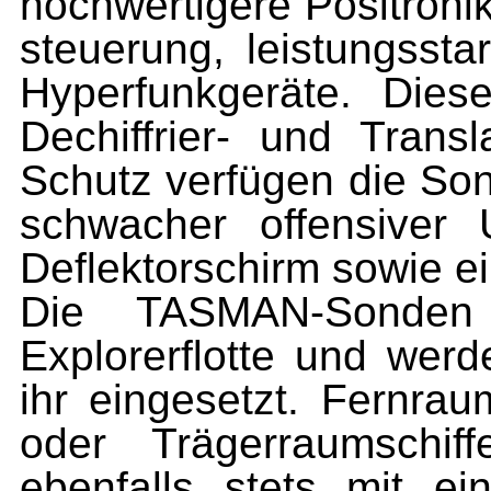
hochwertigere Positronik
steuerung, leistungsst
Hyperfunkgeräte. Die
Dechiffrier- und Trans
Schutz verfügen die S
schwacher offensiver 
Deflektorschirm sowie e
Die TASMAN-Sonden 
Explorerflotte und werd
ihr eingesetzt. Fernr
oder Trägerraumschif
ebenfalls stets mit 