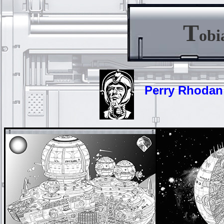
T
obi
Perry Rhodan -