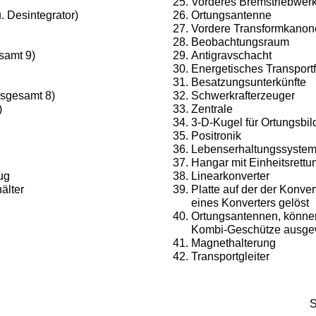
Vorderes Bremstriebwerk
 Desintegrator)
Ortungsantenne
Vordere Transformkanon
Beobachtungsraum
samt 9)
Antigravschacht
Energetisches Transportf
Besatzungsunterkünfte
sgesamt 8)
Schwerkrafterzeuger
)
Zentrale
3-D-Kugel für Ortungsbil
Positronik
Lebenserhaltungssystem
Hangar mit Einheitsrettu
ug
Linearkonverter
älter
Platte auf der der Konvert
eines Konverters gelöst
Ortungsantennen, können
Kombi-Geschütze ausge
Magnethalterung
Transportgleiter
S