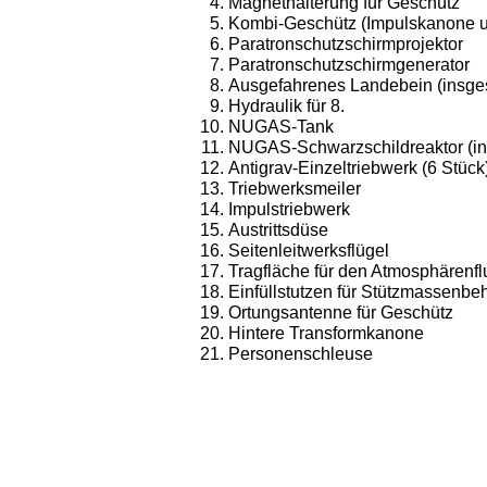
Magnethalterung für Geschütz
Kombi-Geschütz (Impulskanone u.
Paratronschutzschirmprojektor
Paratronschutzschirmgenerator
Ausgefahrenes Landebein (insge
Hydraulik für 8.
NUGAS-Tank
NUGAS-Schwarzschildreaktor (in
Antigrav-Einzeltriebwerk (6 Stück
Triebwerksmeiler
Impulstriebwerk
Austrittsdüse
Seitenleitwerksflügel
Tragfläche für den Atmosphärenfl
Einfüllstutzen für Stützmassenbeh
Ortungsantenne für Geschütz
Hintere Transformkanone
Personenschleuse