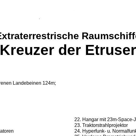
Extraterrestrische Raumschiff
Kreuzer der Etruse
hrenen Landebeinen 124m;
Hangar mit 23m-Space-J
Traktorstrahlprojektor
atoren
Hyperfunk- u. Normalfu