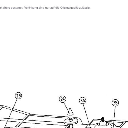
s gestattet. Verlinkung sind nur auf die Originalquelle zulässig.