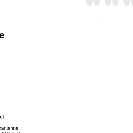
e
r
et
nkantenne