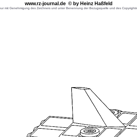
www.rz-journal.de © by Heinz Haßfeld
r mit Genehmigung des Zeichners und unter Benennung der Bezugsquelle und des Copyrightinhaber