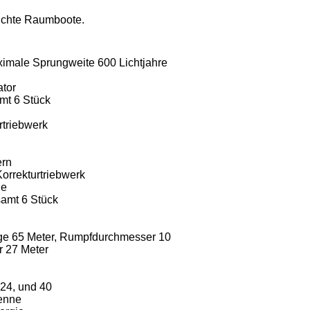
eichte Raumboote.
ximale Sprungweite 600 Lichtjahre
tor
mt 6 Stück
rtriebwerk
ern
Korrekturtriebwerk
ne
amt 6 Stück
nge 65 Meter, Rumpfdurchmesser 10
r 27 Meter
 24, und 40
enne