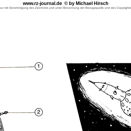
www.rz-journal.de © by Michael Hirsch
r mit Genehmigung des Zeichners und unter Benennung der Bezugsquelle und des Copyrightinhaber