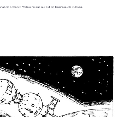
s gestattet. Verlinkung sind nur auf die Originalquelle zulässig.