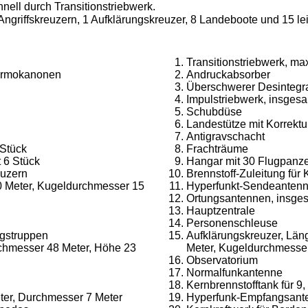
nell durch Transitionstriebwerk.
 Angriffskreuzern, 1 Aufklärungskreuzer, 8 Landeboote und 15 l
Transitionstriebwerk, ma
hermokanonen
Andruckabsorber
Überschwerer Desintegra
Impulstriebwerk, insgesa
Schubdüse
Landestütze mit Korrektu
Antigravschacht
 Stück
Frachträume
 6 Stück
Hangar mit 30 Flugpanz
euzern
Brennstoff-Zuleitung für 
60 Meter, Kugeldurchmesser 15
Hyperfunkt-Sendeanten
Ortungsantennen, insges
Hauptzentrale
Personenschleuse
ngstruppen
Aufklärungskreuzer, Lä
chmesser 48 Meter, Höhe 23
Meter, Kugeldurchmesse
Observatorium
Normalfunkantenne
Kernbrennstofftank für 9,
ter, Durchmesser 7 Meter
Hyperfunk-Empfangsant