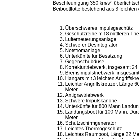
Beschleunigung 350 km/s², überlichtsch
Beibootflotte bestehend aus 3 leichten
Überschweres Impulsgeschütz
Geschützreihe mit 8 mittleren T
Lufterneuerungsanlage
Schwerer Desintegrator
Notstromanlage
Unterkünfte für Besatzung
Gegenschubdüse
Korrekturtriebwerk, insgesamt 24
Bremsimpulstriebwerk, insgesamt
Hangars mit 3 leichten Angriffskr
Leichter Angriffskreuzer, Länge 
Meter
Antigravtriebwerk
Schwere Impulskanone
Unterkünfte für 800 Mann Landu
Landungsboot für 100 Mann, Dur
Meter
Schutzschirmgenerator
Leichtes Thermogeschütz
Leichtes Raumboot, Länge 22 Me