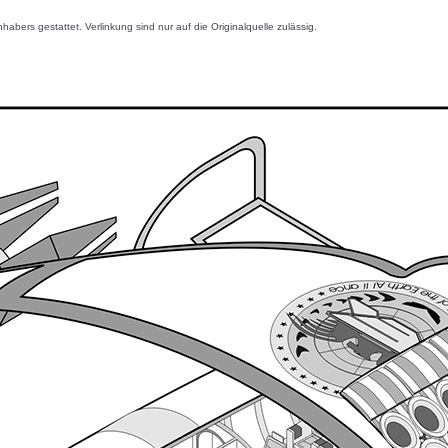
s gestattet. Verlinkung sind nur auf die Originalquelle zulässig.