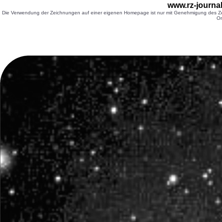
www.rz-journa
Die Verwendung der Zeichnungen auf einer eigenen Homepage ist nur mit Genehmigung des Zei
Or