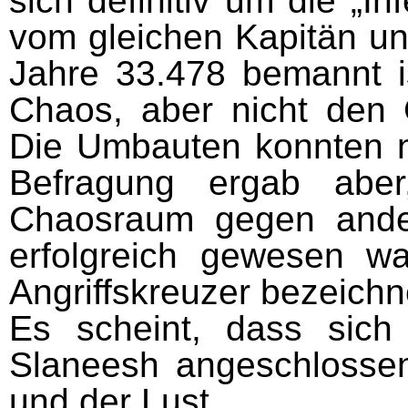
sich definitiv um die „I
vom gleichen Kapitän un
Jahre 33.478 bemannt is
Chaos, aber nicht den 
Die Umbauten konnten ni
Befragung ergab abe
Chaosraum gegen ande
erfolgreich gewesen w
Angriffskreuzer bezeichn
Es scheint, dass sic
Slaneesh angeschlosse
und der Lust.