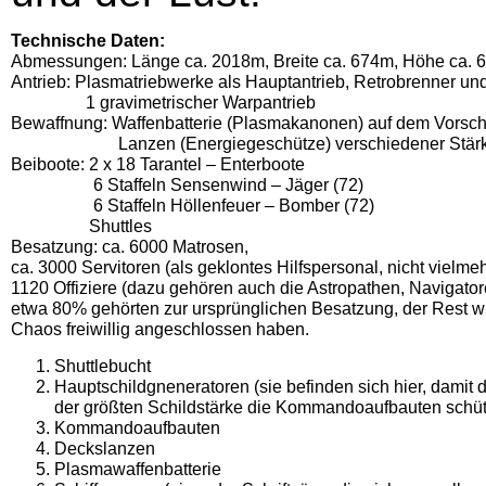
Technische Daten
:
Abmessungen: Länge ca. 2018m, Breite ca. 674m, Höhe ca. 6
Antrieb: Plasmatriebwerke als Hauptantrieb, Retrobrenner u
1 gravimetrischer Warpantrieb
Bewaffnung: Waffenbatterie (Plasmakanonen) auf dem Vorschi
Lanzen (Energiegeschütze) verschiedener Stär
Beiboote: 2 x 18 Tarantel – Enterboote
6 Staffeln Sensenwind – Jäger (72)
6 Staffeln Höllenfeuer – Bomber (72)
Shuttles
Besatzung: ca. 6000 Matrosen,
ca. 3000 Servitoren (als geklontes Hilfspersonal, nicht vielme
1120 Offiziere (dazu gehören auch die Astropathen, Navigator
etwa 80% gehörten zur ursprünglichen Besatzung, der Rest wu
Chaos freiwillig angeschlossen haben.
Shuttlebucht
Hauptschildgneneratoren (sie befinden sich hier, damit d
der größten Schildstärke die Kommandoaufbauten schüt
Kommandoaufbauten
Deckslanzen
Plasmawaffenbatterie