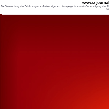
www.rz-journa
Die Verwendung der Zeichnungen auf einer eigenen Homepage ist nur mit Genehmigung des Zei
Or