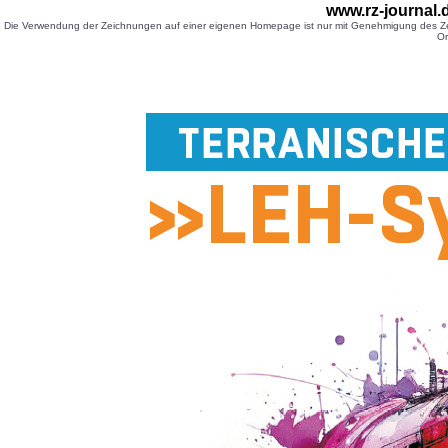
www.rz-journal
Die Verwendung der Zeichnungen auf einer eigenen Homepage ist nur mit Genehmigung des Zei
Or