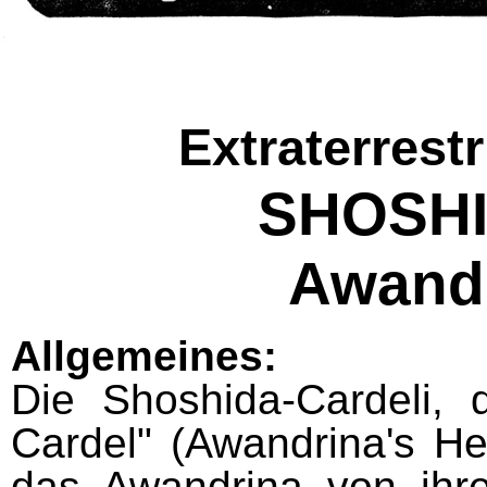
Extraterrest
SHOSHI
Awandr
Allgemeines:
Die Shoshida-Cardeli,
Cardel" (Awandrina's Hei
das Awandrina von ihrer