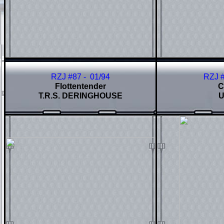
RZJ #87 - 01/94
RZJ 
Flottentender
C
T.R.S. DERINGHOUSE
U