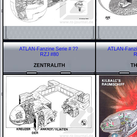
ATLAN-Fanzine Serie # ??
ATLAN-Fanzin
RZJ #80
R
ZENTRALITH
T