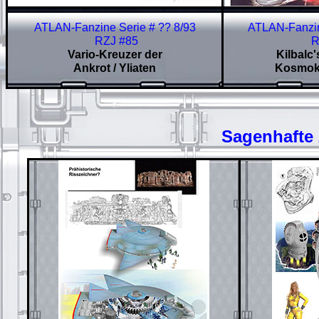
ATLAN-Fanzine Serie # ?? 8/93
ATLAN-Fanzin
RZJ #85
R
Vario-Kreuzer der
Kilbalc'
Ankrot / Yliaten
Kosmokr
Sagenhafte 