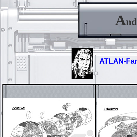
A
nd
ATLAN-Fanzi