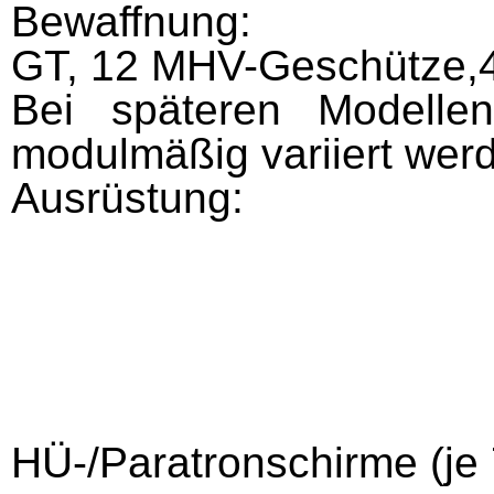
Bewaffnung:
GT, 12 MHV-Geschütze,4
Bei späteren Modelle
modulmäßig variiert wer
Ausrüstung:
6 15m-Mini
2 20m-Mini
20 Nimro
20 Sh
8 Atmosph
HÜ-/Paratronschirme (je 7