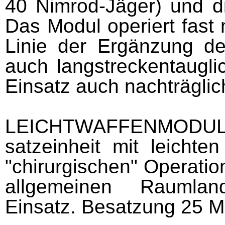
40 Nimrod-Jäger) und d
Das Modul operiert fast n
Linie der Ergänzung des
auch langstreckentaugli
Einsatz auch nachträgli
LEICHTWAFFENMOD
satzeinheit mit leicht
"chirurgischen" Operatio
allgemeinen Raumla
Einsatz. Besatzung 25 M