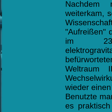
Nachdem m
weiterkam, s
Wissenscha
"Aufreißen" 
im 23. 
elektrograv
befürwortet
Weltraum I
Wechselwir
wieder einen
Benutzte man
es praktisch