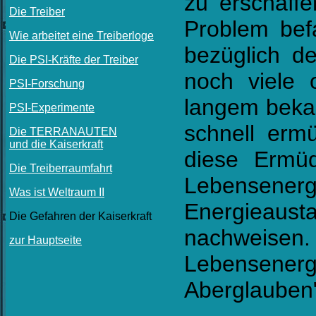
zu erschaff
Die Treiber
Problem bef
Wie arbeitet eine Treiberloge
bezüglich d
Die PSI-Kräfte der Treiber
noch viele 
PSI-Forschung
langem bekan
PSI-Experimente
schnell erm
Die TERRANAUTEN
und die Kaiserkraft
diese Ermü
Die Treiberraumfahrt
Lebensene
Was ist Weltraum II
Energieaust
Die Gefahren der Kaiserkraft
nachweise
zur Hauptseite
Lebensener
Aberglauben"