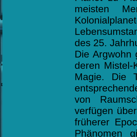
meisten M
Kolonialplane
Lebensumstand
des 25. Jahrh
Die Argwohn g
deren Mistel-
Magie. Die T
entsprechende
von Raumsch
verfügen über
früherer Epo
Phänomen gi