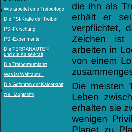
die ihn als T
Wie arbeitet eine Treiberloge
erhält er se
Die PSI-Kräfte der Treiber
verpflichtet,
PSI-Forschung
Zeichen ist
PSI-Experimente
arbeiten in L
Die TERRANAUTEN
und die Kaiserkraft
von einem Log
Die Treiberraumfahrt
zusammengest
Was ist Weltraum II
Die meisten T
Die Gefahren der Kaiserkraft
Leben zwische
zur Hauptseite
erhalten sie 
wenigen Privi
Planet zu Pla