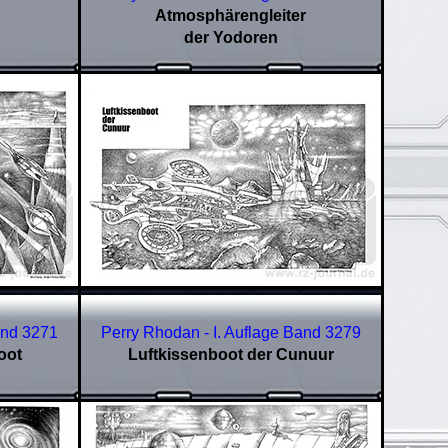
Atmosphärengleiter
der Yodoren
and
3271
Perry Rhodan - I. Auflage Band
3279
oot
Luftkissenboot der Cunuur