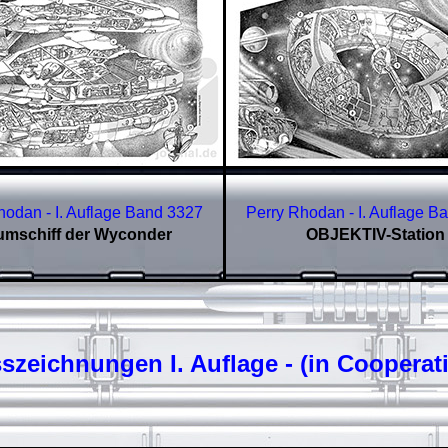
hodan - I. Auflage Band
3327
Perry Rhodan - I. Auflage B
mschiff der Wyconder
OBJEKTIV-Station
zeichnungen I. Auflage - (in Cooperat