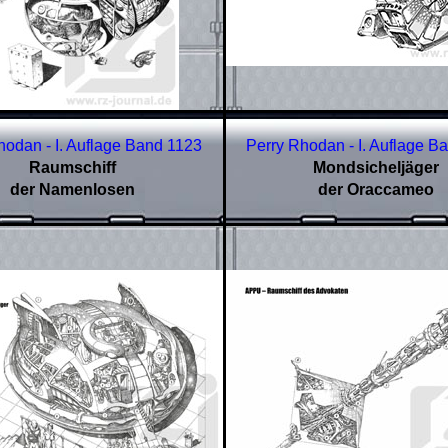
hodan - I. Auflage Band 1123
Perry Rhodan - I. Auflage B
Raumschiff
Mondsicheljäger
der
Namenlosen
der Oraccameo