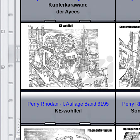
Kupferkarawane
der Ayees
Perry Rhodan - I. Auflage Band
3195
Perry R
KE-wohlfeil
Son