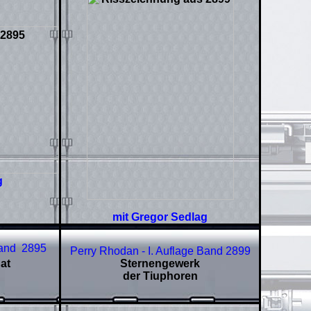
g
mit Gregor Sedlag
Band
2895
Perry Rhodan - I. Auflage Band 2899
at
Sternengewerk
der Tiuphoren