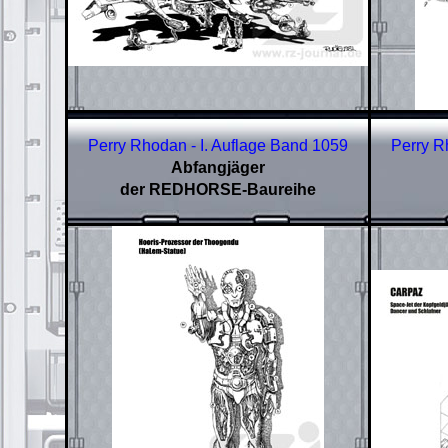
Perry Rhodan - I. Auflage Band 1059
Perry R
Abfangjäger
der REDHORSE-Baureihe