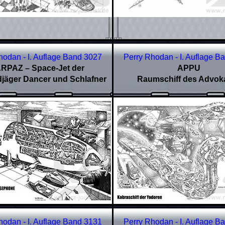
hodan - I. Auflage Band
3027
Perry Rhodan - I. Auflage B
RPAZ – Space-Jet der
APPU
jäger Dancer und Schlafner
Raumschiff des Advok
hodan - I. Auflage Band
3131
Perry Rhodan - I. Auflage B