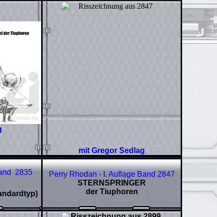
g
mit Gregor Sedlag
Band
2835
Perry Rhodan - I. Auflage Band 2847
STERNSPRINGER
der Tiuphoren
andardtyp)