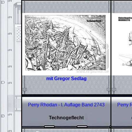
mit Gregor Sedlag
Perry Rhodan - I. Auflage Band 2743
Perry 
Technogeflecht