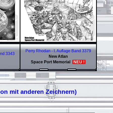
Perry Rhodan - I. Auflage Band
3379
and
3343
New Atlan
Space Port Memorial
NEU !
ion mit anderen Zeichnern)