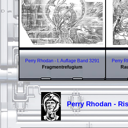
Perry Rhodan - I. Auflage Band
3291
Perry R
Fragmentrefugium
Rau
Perry Rhodan - Riss