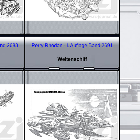
and 2683
Perry Rhodan - I. Auflage Band 2691
Weltenschiff