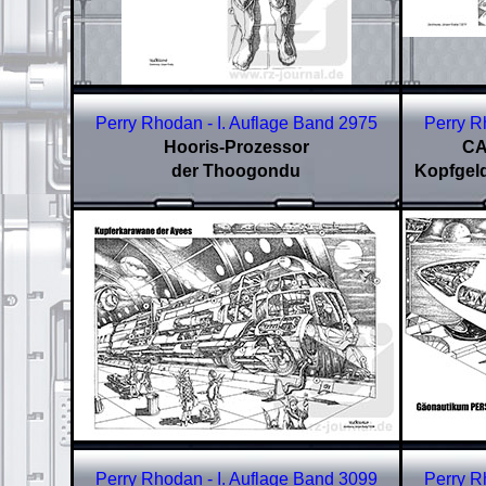
Perry Rhodan - I. Auflage Band
2975
Perry R
Hooris-Prozessor
CA
der Thoogondu
Kopfgeld
Perry Rhodan - I. Auflage Band
3099
Perry R