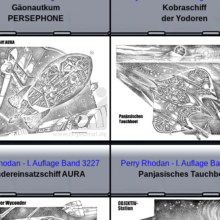
Gäonautkum
Kobraschiff
PERSEPHONE
der Yodoren
hodan - I. Auflage Band
3227
Perry Rhodan - I. Auflage B
dereinsatzschiff AURA
Panjasisches Tauchb