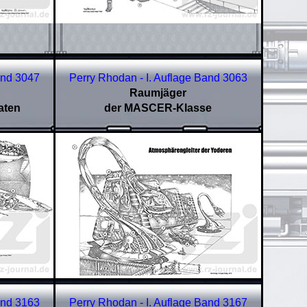
and 3047
Perry Rhodan - I. Auflage Band 3063
Raumjäger
aten
der MASCER-Klasse
and
3163
Perry Rhodan - I. Auflage Band
3167