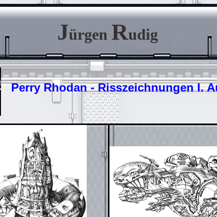
J
R
ürgen
udig
Perry Rhodan - Risszeichnungen I. A