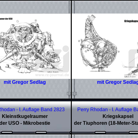
mit Gregor Sedlag
mit Gregor Sedla
Rhodan - I. Auflage Band 2823
Perry Rhodan - I. Auflage 
Kleinstkugelraumer
Kriegskapsel
der USO - Mikrobestie
der Tiuphoren (18-Meter-St